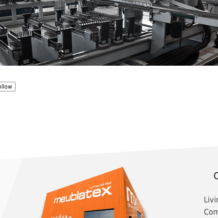
llow
C
Livi
Co