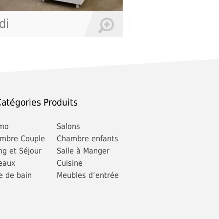
ving Malaga
Barbie
atégories Produits
mo
Salons
mbre Couple
Chambre enfants
ng et Séjour
Salle à Manger
eaux
Cuisine
e de bain
Meubles d’entrée