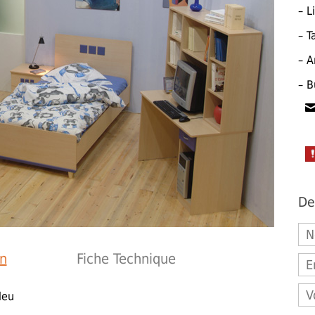
– Li
– T
– A
– B
De
on
Fiche Technique
leu