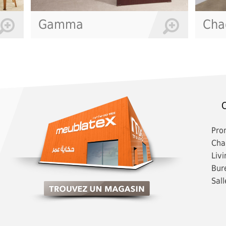
Chadi
Li
C
Pro
Cha
Livi
Bur
Sall