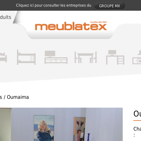
Cliquez ici pour consulter les entreprises du
GROUPE MX
duits
s
/ Oumaima
O
Ch
: