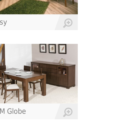
sy
M Globe