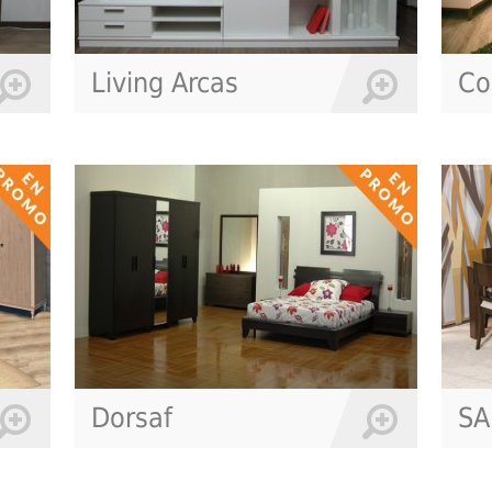
Living Arcas
Co
Dorsaf
SA