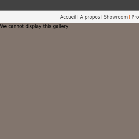
Accueil
A propos
Showroom
Pro
We cannot display this gallery